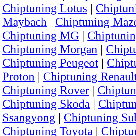
Chiptuning Lotus
|
Chiptun
Maybach
|
Chiptuning Maz
Chiptuning MG
|
Chiptunin
Chiptuning Morgan
|
Chipt
Chiptuning Peugeot
|
Chipt
Proton
|
Chiptuning Renaul
Chiptuning Rover
|
Chiptun
Chiptuning Skoda
|
Chiptun
Ssangyong
|
Chiptuning Su
Chiptuning Toyota
|
Chiptu