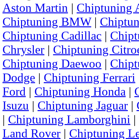
Aston Martin
|
Chiptuning 
Chiptuning BMW
|
Chiptun
Chiptuning Cadillac
|
Chipt
Chrysler
|
Chiptuning Citro
Chiptuning Daewoo
|
Chipt
Dodge
|
Chiptuning Ferrari
Ford
|
Chiptuning Honda
|
Isuzu
|
Chiptuning Jaguar
|
|
Chiptuning Lamborghini
|
Land Rover
|
Chiptuning L