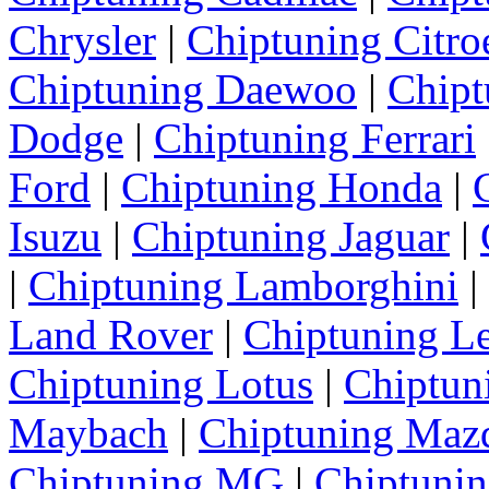
Chrysler
|
Chiptuning Citro
Chiptuning Daewoo
|
Chipt
Dodge
|
Chiptuning Ferrari
Ford
|
Chiptuning Honda
|
Isuzu
|
Chiptuning Jaguar
|
|
Chiptuning Lamborghini
|
Land Rover
|
Chiptuning L
Chiptuning Lotus
|
Chiptun
Maybach
|
Chiptuning Maz
Chiptuning MG
|
Chiptunin