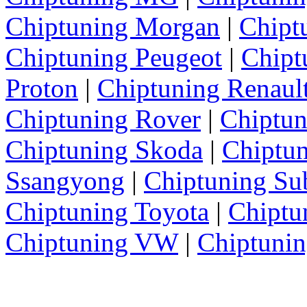
Chiptuning Morgan
|
Chipt
Chiptuning Peugeot
|
Chipt
Proton
|
Chiptuning Renaul
Chiptuning Rover
|
Chiptun
Chiptuning Skoda
|
Chiptun
Ssangyong
|
Chiptuning Su
Chiptuning Toyota
|
Chiptu
Chiptuning VW
|
Chiptuni