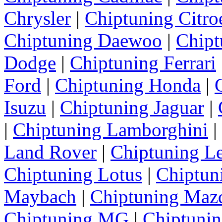
Chrysler
|
Chiptuning Citro
Chiptuning Daewoo
|
Chipt
Dodge
|
Chiptuning Ferrari
Ford
|
Chiptuning Honda
|
Isuzu
|
Chiptuning Jaguar
|
|
Chiptuning Lamborghini
|
Land Rover
|
Chiptuning L
Chiptuning Lotus
|
Chiptun
Maybach
|
Chiptuning Maz
Chiptuning MG
|
Chiptunin