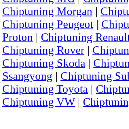
Chiptuning Morgan
|
Chipt
Chiptuning Peugeot
|
Chipt
Proton
|
Chiptuning Renaul
Chiptuning Rover
|
Chiptun
Chiptuning Skoda
|
Chiptun
Ssangyong
|
Chiptuning Su
Chiptuning Toyota
|
Chiptu
Chiptuning VW
|
Chiptuni