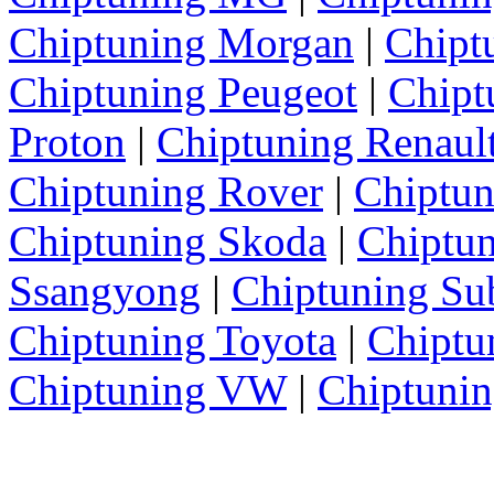
Chiptuning Morgan
|
Chipt
Chiptuning Peugeot
|
Chipt
Proton
|
Chiptuning Renaul
Chiptuning Rover
|
Chiptun
Chiptuning Skoda
|
Chiptun
Ssangyong
|
Chiptuning Su
Chiptuning Toyota
|
Chiptu
Chiptuning VW
|
Chiptuni