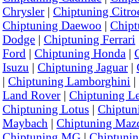
Chrysler
|
Chiptuning Citro
Chiptuning Daewoo
|
Chipt
Dodge
|
Chiptuning Ferrari
Ford
|
Chiptuning Honda
|
Isuzu
|
Chiptuning Jaguar
|
|
Chiptuning Lamborghini
|
Land Rover
|
Chiptuning L
Chiptuning Lotus
|
Chiptun
Maybach
|
Chiptuning Maz
Chiptuning MG
|
Chiptunin